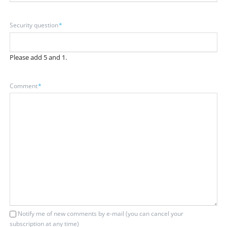
Mandatory
Security question
*
field
Please add 5 and 1.
Mandatory
Comment
*
field
Notify me of new comments by e-mail (you can cancel your
subscription at any time)