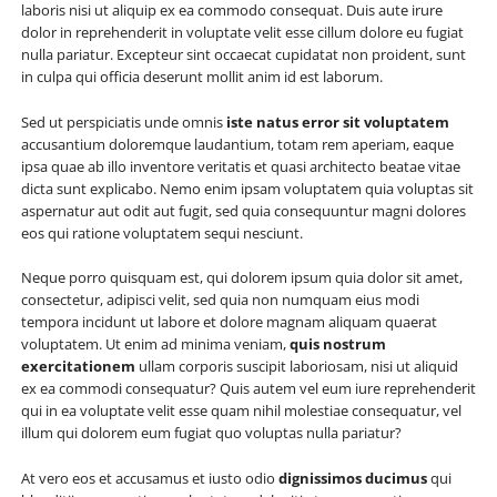
laboris nisi ut aliquip ex ea commodo consequat. Duis aute irure
dolor in reprehenderit in voluptate velit esse cillum dolore eu fugiat
nulla pariatur. Excepteur sint occaecat cupidatat non proident, sunt
in culpa qui officia deserunt mollit anim id est laborum.
Sed ut perspiciatis unde omnis
iste natus error sit voluptatem
accusantium doloremque laudantium, totam rem aperiam, eaque
ipsa quae ab illo inventore veritatis et quasi architecto beatae vitae
dicta sunt explicabo. Nemo enim ipsam voluptatem quia voluptas sit
aspernatur aut odit aut fugit, sed quia consequuntur magni dolores
eos qui ratione voluptatem sequi nesciunt.
Neque porro quisquam est, qui dolorem ipsum quia dolor sit amet,
consectetur, adipisci velit, sed quia non numquam eius modi
tempora incidunt ut labore et dolore magnam aliquam quaerat
voluptatem. Ut enim ad minima veniam,
quis nostrum
exercitationem
ullam corporis suscipit laboriosam, nisi ut aliquid
ex ea commodi consequatur? Quis autem vel eum iure reprehenderit
qui in ea voluptate velit esse quam nihil molestiae consequatur, vel
illum qui dolorem eum fugiat quo voluptas nulla pariatur?
At vero eos et accusamus et iusto odio
dignissimos ducimus
qui