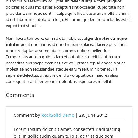
blanditiis praesentium voluptatum deleniti atque corrupti quos
dolores et quas molestias excepturi sint occaecati cupiditate non
provident, similique sunt in culpa qui officia deserunt mollitia animi,
id est laborum et dolorum fuga. Et harum quidem rerum facilis est et
expedita distinctio.
Nam libero tempore, cum soluta nobis est eligendi
optio cumque
nihil
impedit quo minus id quod maxime placeat facere possimus,
omnis voluptas assumenda est, omnis dolor repellendus.
Temporibus autem quibusdam et aut officiis debitis aut rerum
necessitatibus saepe eveniet ut et voluptates repudiandae sint et
molestiae non recusandae. Itaque earum rerum hic tenetur a
sapiente delectus, ut aut reiciendis voluptatibus maiores alias
consequatur aut perferendis doloribus asperiores repellat.
Comments
Comment by
RockSolid Demo
|
28. June 2012
Lorem ipsum dolor sit amet, consectetur adipiscing
elit. In sollicitudin quam turpis, ac tristique sem.