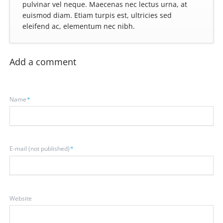
pulvinar vel neque. Maecenas nec lectus urna, at
euismod diam. Etiam turpis est, ultricies sed
eleifend ac, elementum nec nibh.
Add a comment
Mandatory
Name
*
field
Mandatory
E-mail (not published)
*
field
Website