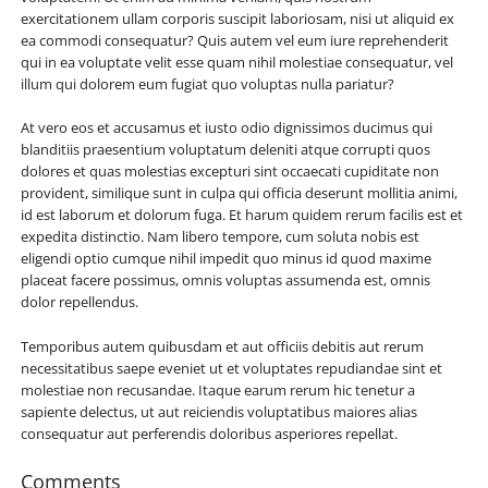
exercitationem ullam corporis suscipit laboriosam, nisi ut aliquid ex
ea commodi consequatur? Quis autem vel eum iure reprehenderit
qui in ea voluptate velit esse quam nihil molestiae consequatur, vel
illum qui dolorem eum fugiat quo voluptas nulla pariatur?
At vero eos et accusamus et iusto odio dignissimos ducimus qui
blanditiis praesentium voluptatum deleniti atque corrupti quos
dolores et quas molestias excepturi sint occaecati cupiditate non
provident, similique sunt in culpa qui officia deserunt mollitia animi,
id est laborum et dolorum fuga. Et harum quidem rerum facilis est et
expedita distinctio. Nam libero tempore, cum soluta nobis est
eligendi optio cumque nihil impedit quo minus id quod maxime
placeat facere possimus, omnis voluptas assumenda est, omnis
dolor repellendus.
Temporibus autem quibusdam et aut officiis debitis aut rerum
necessitatibus saepe eveniet ut et voluptates repudiandae sint et
molestiae non recusandae. Itaque earum rerum hic tenetur a
sapiente delectus, ut aut reiciendis voluptatibus maiores alias
consequatur aut perferendis doloribus asperiores repellat.
Comments