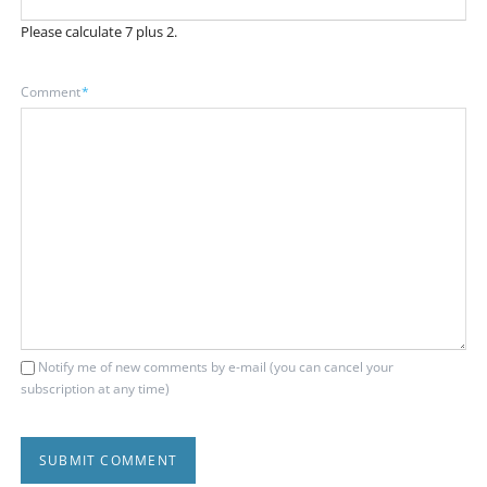
Please calculate 7 plus 2.
Mandatory
Comment
*
field
Notify me of new comments by e-mail (you can cancel your
subscription at any time)
SUBMIT COMMENT