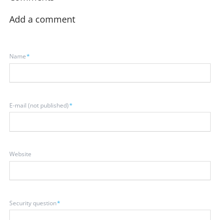
Add a comment
Mandatory
Name
*
field
Mandatory
E-mail (not published)
*
field
Website
Mandatory
Security question
*
field